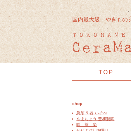
国内最大級 やきもの
shop
急須 & 器 いそべ
やまちょう 豊和製陶
咲 茶 楽
かねよ渡辺陶器店