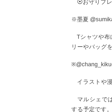
⦿お守りブレ
※墨夏 @sumika
Tシャツや布
リーやバッグ
※⁡@chang_kik
イラストや漫
マルシェでは
する予定です