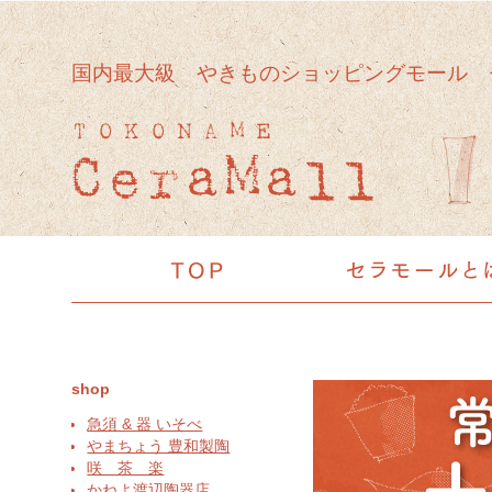
国内最大級 やきものショッピングモール 
shop
急須 & 器 いそべ
やまちょう 豊和製陶
咲 茶 楽
かねよ渡辺陶器店